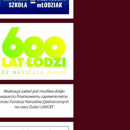
Realizacja zadań jest możliwa dzięki
wsparciu finansowemu zapewnionemu
przez Fundusz Narodów Zjednoczonych
na rzecz Dzieci UNICEF