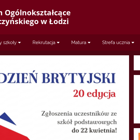
m Ogólnokształcące
aczyńskiego w Łodzi
y szkoły
Rekrutacja
Matura
Strefa ucznia