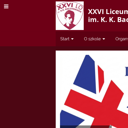
XXVI Liceu
im. K. K. B
Start
O szkole
Organ
Start