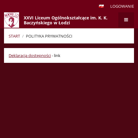
LOGOWANIE
XXVI Liceum Ogólnokształcące im. K. K.
Baczyńskiego w Łodzi
START
/
POLITYKA PRYWATNOŚCI
Polityka
Deklaracja dostępności
- link
prywatności