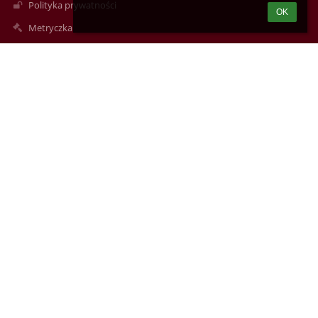
Polityka prywatności
OK
Metryczka
Mapa strony
O nas
Kontakt
Aktualności
Kontakty
XXVI Liceum Ogólnokształcące w Łodzi, ul. Wileńska 22a
kontakt@lo26.elodz.edu.pl
m.durkiewicz@lo26.elodz.edu.pl
(42) 686-86-15
Wileńska 22A
94-029 Łódź
Poland
AE:PL-87819-38018-HUWRB-21