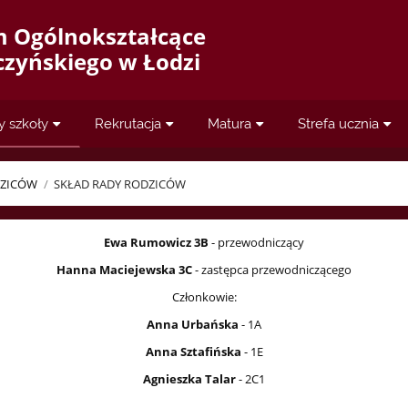
m Ogólnokształcące
aczyńskiego w Łodzi
y szkoły
Rekrutacja
Matura
Strefa ucznia
DZICÓW
/
SKŁAD RADY RODZICÓW
Ewa Rumowicz 3B
- przewodniczący
Hanna Maciejewska
3C
- zastępca przewodniczącego
Członkowie:
Anna Urbańska
- 1A
Anna Sztafińska
- 1E
Agnieszka Talar
- 2C1