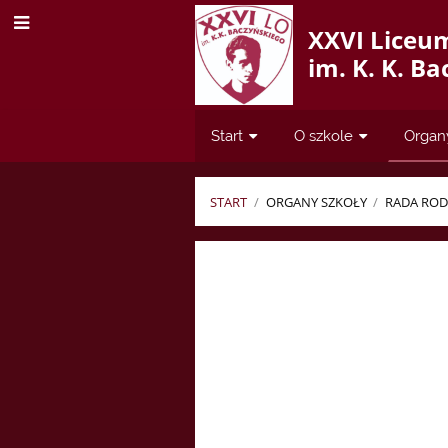
XXVI Liceu
im. K. K. B
Start
O szkole
Organ
START
/
ORGANY SZKOŁY
/
RADA RO
Skład
rady
rodziców