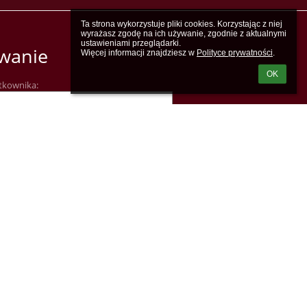
Ta strona wykorzystuje pliki cookies. Korzystając z niej 
wyrażasz zgodę na ich używanie, zgodnie z aktualnymi 
ustawieniami przeglądarki.

wanie
Więcej informacji znajdziesz w 
Polityce prywatności
.
OK
tkownika:
m loginu lub hasła