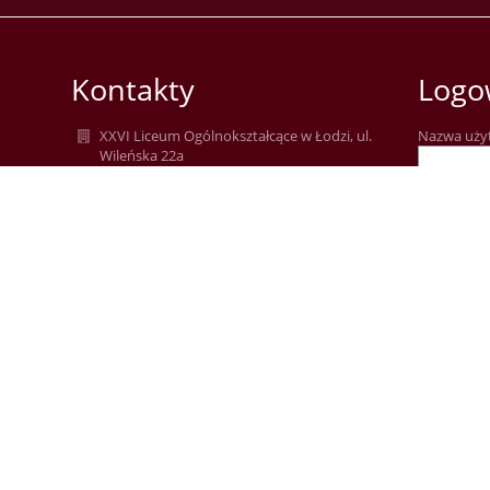
Kontakty
Logo
XXVI Liceum Ogólnokształcące w Łodzi, ul.
Nazwa uży
Wileńska 22a
kontakt@lo26.elodz.edu.pl
Hasło:
m.durkiewicz@lo26.elodz.edu.pl
(42) 686-86-15
Wileńska 22A
94-029 Łódź
Zapomniałe
Poland
AE:PL-87819-38018-HUWRB-21