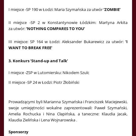
I miejsce -SP 190 w Łodzi:
Maria Szymańska za utwór
‘ZOMBIE’
II miejsce -SP 2 w Konstantynowie Łódzkim: Martyna Arkita
za utwór:
‘NOTHING COMPARES TO YOU’
III miejsce: SP 164 w Łodzi: Aleksander Bukarewicz za utwór:
‘
I
WANT TO BREAK FREE
’
3. Konkurs ‘Stand-up and Talk’
I miejsce -ZSP w Lutomiersku: Nikodem Szulc
II miejsce -SP 24 w Łodzi: Piotr Żłobiński
Prowadzącymi byli Marianna Szymańska i Franciszek Maciejewski,
swoje umiejętności wokalne zaprezentowali: Paweł Szymański,
Amelia Rochucka i Nina Cłapińska, a taneczne: Klaudia Jacak,
Klaudia Zielińska i Lena Wojnarowska .
Sponsorzy