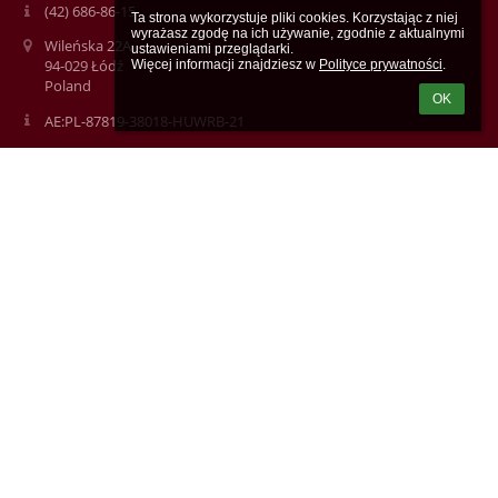
(42) 686-86-15
Ta strona wykorzystuje pliki cookies. Korzystając z niej 
wyrażasz zgodę na ich używanie, zgodnie z aktualnymi 
Wileńska 22A
ustawieniami przeglądarki.

94-029 Łódź
Więcej informacji znajdziesz w 
Polityce prywatności
.
Poland
OK
AE:PL-87819-38018-HUWRB-21
Logowanie
Nazwa użytkownika:
Hasło:
Zapomniałem loginu lub hasła