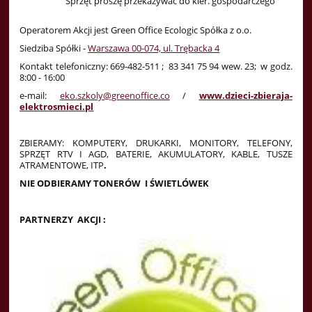
Sprzęt proszę przekazywać do kier. gospodarczego
Operatorem Akcji jest
Green Office Ecologic Spółka z o.o.
Siedziba Spółki -
Warszawa 00-074, ul. Trębacka 4
Kontakt telefoniczny:
669-482-511
; 83 341 75 94 wew. 23; w godz.
8:00 - 16:00
e-mail:
eko.szkoly@greenoffice.co
/
www.dzieci-zbieraja-
elektrosmieci.pl
ZBIERAMY: KOMPUTERY, DRUKARKI, MONITORY, TELEFONY,
SPRZĘT RTV I AGD, BATERIE, AKUMULATORY, KABLE, TUSZE
ATRAMENTOWE, ITP
.
NIE ODBIERAMY TONERÓW I ŚWIETLÓWEK
PARTNERZY AKCJI :