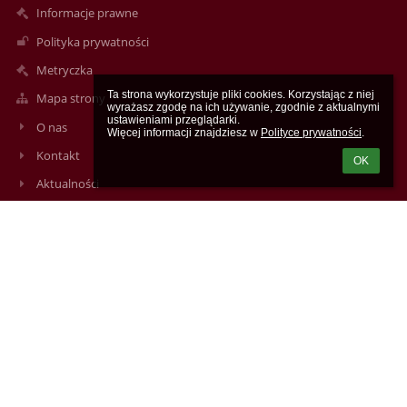
Informacje prawne
Polityka prywatności
Metryczka
Ta strona wykorzystuje pliki cookies. Korzystając z niej 
Mapa strony
wyrażasz zgodę na ich używanie, zgodnie z aktualnymi 
ustawieniami przeglądarki.

O nas
Więcej informacji znajdziesz w 
Polityce prywatności
.
Kontakt
OK
Aktualności
Kontakty
XXVI Liceum Ogólnokształcące w Łodzi, ul. Wileńska 22a
kontakt@lo26.elodz.edu.pl
m.durkiewicz@lo26.elodz.edu.pl
(42) 686-86-15
Wileńska 22A
94-029 Łódź
Poland