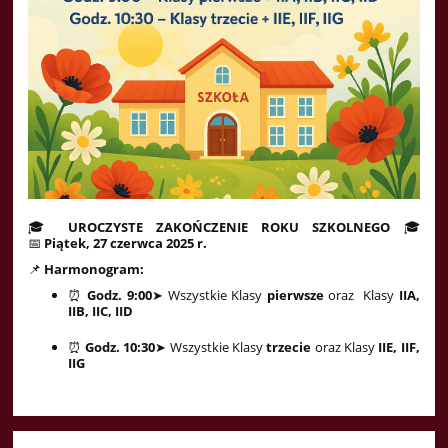
🎓
UROCZYSTE ZAKOŃCZENIE ROKU SZKOLNEGO
🎓
📅
Piątek, 27 czerwca 2025 r.
📌
Harmonogram:
⏰
Godz. 9:00
➤ Wszystkie Klasy
pierwsze
oraz Klasy
IIA,
IIB, IIC, IID
⏰
Godz. 10:30
➤ Wszystkie Klasy
trzecie
oraz Klasy
IIE, IIF,
IIG