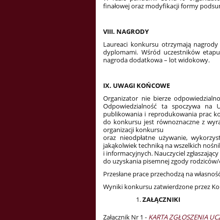
finałowej oraz modyfikacji formy pods
VIII. NAGRODY
Laureaci konkursu otrzymają nagrody
dyplomami. Wśród uczestników etapu 
nagroda dodatkowa – lot widokowy.
IX. UWAGI KOŃCOWE
Organizator nie bierze odpowiedzialn
Odpowiedzialność ta spoczywa na Uc
publikowania i reprodukowania prac k
do konkursu jest równoznaczne z wyr
organizacji konkursu
oraz nieodpłatne używanie, wykorzys
jakąkolwiek techniką na wszelkich noś
i informacyjnych. Nauczyciel zgłaszając
do uzyskania pisemnej zgody rodziców/
Przesłane prace przechodzą na własnoś
Wyniki konkursu zatwierdzone przez Ko
ZAŁĄCZNIKI
Załącznik Nr 1 -
KARTA ZGŁOSZENIA UC