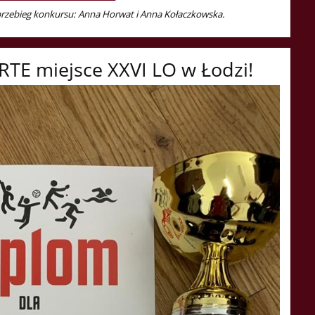
 przebieg konkursu: Anna Horwat i Anna Kołaczkowska.
TE miejsce XXVI LO w Łodzi!