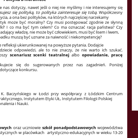
e nas dotyczy, nawet jeśli o niej nie myślimy i nie interesujemy się
sujesz się polityką, to polityka zainteresuje się tobą
. Współczesny
 życia, a ona bez polityków, na których najczęściej narzekamy
polityk może być moralny? Czy musi postępować zgodnie ze słynną
ki
? I co ma być tym celem? Co ma oznaczać racja państwa? Czy
siadający władzę, nie może być człowiekiem, musi być lisem i lwem,
zypadku muszą być uznane za naiwność i niekompetencję?
efleksji ukierunkowanej na powyższe pytania. Dodajcie
ziecie odpowiedzi, ale to nie znaczy, że nie warto ich szukać.
epszy
scenariusz scenki teatralnej
albo
opowiadanie, pracę
kujecie się do sugerowanych przez nas zagadnień. Poniżej
 dotyczące konkursu.
. K. Baczyńskiego w Łodzi przy współpracy z Łódzkim Centrum
raktycznego, Instytutem Etyki UŁ, Instytutem Filologii Polskiej
nalenia i Nauki.
awowych
oraz uczniowie
szkół ponadpodstawowych
województwa
rtystycznych w placówkach artystyczno-edukacyjnych w wieku 13-20