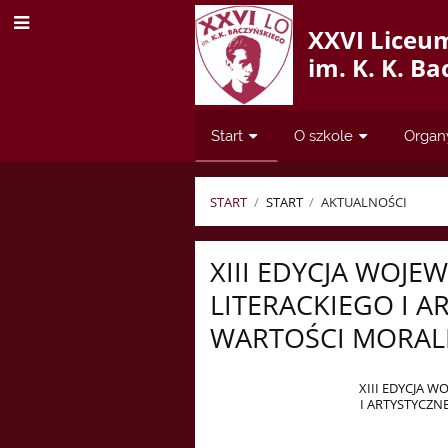
XXVI Liceu
im. K. K. B
Start
O szkole
Organ
START
/
START
/
AKTUALNOŚCI
Aktualności
XIII EDYCJA WOJ
LITERACKIEGO I A
WARTOŚCI MORAL
XIII EDYCJA 
I ARTYSTYCZN