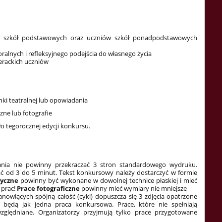
las szkół podstawowych oraz uczniów szkół ponadpodstawowych
lnych i refleksyjnego podejścia do własnego życia
terackich uczniów
cenki teatralnej lub opowiadania
czne lub fotografie
o tegorocznej edycji konkursu.
nia nie powinny przekraczać 3 stron standardowego wydruku.
ć od 3 do 5 minut. Tekst konkursowy należy dostarczyć w formie
tyczne
powinny być wykonane w dowolnej technice płaskiej i mieć
 prac!
Prace fotograficzne
powinny mieć wymiary nie mniejsze
nowiących spójną całość (cykl) dopuszcza się 3 zdjęcia opatrzone
będą jak jedna praca konkursowa. Prace, które nie spełniają
ględniane. Organizatorzy przyjmują tylko prace przygotowane