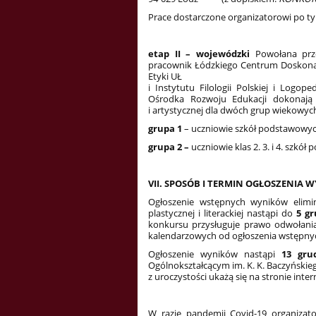
Prace dostarczone organizatorowi po ty
etap II – wojewódzki
Powołana prz
pracownik Łódzkiego Centrum Doskonale
Etyki UŁ
i Instytutu Filologii Polskiej i Logo
Ośrodka Rozwoju Edukacji dokonaj
i artystycznej dla dwóch grup wiekowyc
grupa 1
– uczniowie szkół podstawowyc
grupa 2 –
uczniowie klas 2. 3. i 4. szk
VII. SPOSÓB I TERMIN OGŁOSZENIA
Ogłoszenie wstępnych wyników elimin
plastycznej i literackiej nastąpi do
5 gr
konkursu przysługuje prawo odwołania
kalendarzowych od ogłoszenia wstępnyc
Ogłoszenie wyników nastąpi
13 grud
Ogólnokształcącym im. K. K. Baczyńskieg
z uroczystości ukażą się na stronie inte
W razie pandemii Covid-19 organizat