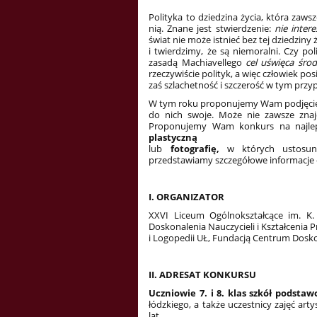
Polityka to dziedzina życia, która zawsz
nią. Znane jest stwierdzenie:
nie intere
świat nie może istnieć bez tej dziedziny
i twierdzimy, że są niemoralni. Czy 
zasadą Machiavellego
cel uświęca środ
rzeczywiście polityk, a więc człowiek po
zaś szlachetność i szczerość w tym pr
W tym roku proponujemy Wam podjęcie r
do nich swoje. Może nie zawsze znajd
Proponujemy Wam konkurs na najl
plastyczną
lub
fotografię,
w których ustosun
przedstawiamy szczegółowe informacje
I. ORGANIZATOR
XXVI Liceum Ogólnokształcące im. K
Doskonalenia Nauczycieli i Kształcenia P
i Logopedii UŁ, Fundacją Centrum Dosko
II. ADRESAT KONKURSU
Uczniowie 7. i 8. klas szkół podst
łódzkiego, a także uczestnicy zajęć a
lat.