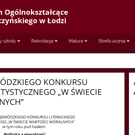
m Ogólnokształcące
aczyńskiego w Łodzi
y szkoły
Rekrutacja
Matura
Strefa ucznia
EWÓDZKIEGO KONKURSU
RTYSTYCZNEGO „W ŚWIECIE
NYCH”
WOJEWÓDZKIEGO KONKURSU LITERACKIEGO
EGO „W ŚWIECIE WARTOŚCI MORALNYCH”
w tym roku pod hasłem:
Polityka a moralność