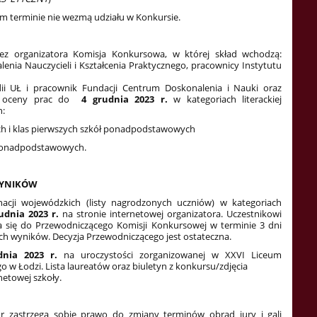
m terminie nie wezmą udziału w Konkursie.
ez organizatora Komisja Konkursowa, w której skład wchodzą:
nia Nauczycieli i Kształcenia Praktycznego, pracownicy Instytutu
pedii UŁ i pracownik Fundacji Centrum Doskonalenia i Nauki oraz
ą oceny prac do
4 grudnia
2023 r.
w kategoriach literackiej
h:
h i klas pierwszych szkół ponadpodstawowych
ół ponadpodstawowych.
 WYNIKÓW
acji wojewódzkich (listy nagrodzonych uczniów) w kategoriach
udnia 2023 r.
na stronie internetowej organizatora. Uczestnikowi
 się do Przewodniczącego Komisji Konkursowej w terminie 3 dni
h wyników. Decyzja Przewodniczącego jest ostateczna.
nia 2023 r.
na uroczystości zorganizowanej w XXVI Liceum
o w Łodzi. Lista laureatów oraz biuletyn z konkursu/zdjęcia
rnetowej szkoły.
or zastrzega sobie prawo do zmiany terminów obrad jury i gali