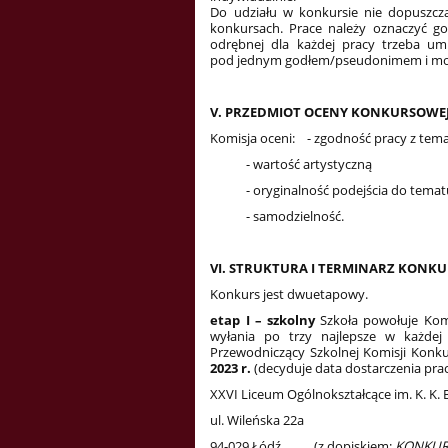
Do udziału w konkursie nie dopuszcz
konkursach. Prace należy oznaczyć go
odrębnej dla każdej pracy trzeba u
pod jednym godłem/pseudonimem i może 
V. PRZEDMIOT OCENY KONKURSOWE
Komisja oceni: - zgodność pracy z tem
- wartość artystyczną
- oryginalność podejścia do temat
- samodzielność.
VI. STRUKTURA I TERMINARZ KONK
Konkurs jest dwuetapowy.
etap I – szkolny
Szkoła powołuje Kom
wyłania po trzy najlepsze w każdej 
Przewodniczący Szkolnej Komisji Konkur
2023 r.
(decyduje data dostarczenia prac
XXVI Liceum Ogólnokształcące im. K. K.
ul. Wileńska 22a
94-029 Łódź (z dopiskiem:
KONKUR