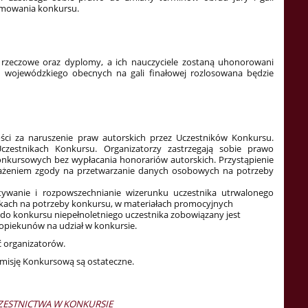
umowania konkursu.
 rzeczowe oraz dyplomy, a ich nauczyciele zostaną uhonorowani
wojewódzkiego obecnych na gali finałowej rozlosowana będzie
ości za naruszenie praw autorskich przez Uczestników Konkursu.
zestnikach Konkursu. Organizatorzy zastrzegają sobie prawo
onkursowych bez wypłacania honorariów autorskich. Przystąpienie
ażeniem zgody na przetwarzanie danych osobowych na potrzeby
tywanie i rozpowszechnianie wizerunku uczestnika utrwalonego
nikach na potrzeby konkursu, w materiałach promocyjnych
y do konkursu niepełnoletniego uczestnika zobowiązany jest
opiekunów na udział w konkursie.
ć organizatorów.
misję Konkursową są ostateczne.
ZESTNICTWA W KONKURSIE