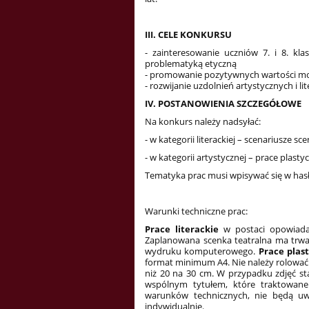
III. CELE KONKURSU
- zainteresowanie uczniów 7. i 8. k
problematyką etyczną
- promowanie pozytywnych wartości mora
- rozwijanie uzdolnień artystycznych i li
IV. POSTANOWIENIA SZCZEGÓŁOWE
Na konkurs należy nadsyłać:
- w kategorii literackiej – scenariusze s
- w kategorii artystycznej – prace plasty
Tematyka prac musi wpisywać się w hasł
Warunki techniczne prac:
Prace literackie
w postaci opowiada
Zaplanowana scenka teatralna ma trwa
wydruku komputerowego.
Prace plas
format minimum A4. Nie należy rolować
niż 20 na 30 cm. W przypadku zdjęć sta
wspólnym tytułem, które traktowane 
warunków technicznych, nie będą uwz
indywidualnie.