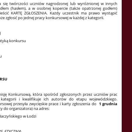
a się twórczości uczniów nagrodzonej lub wyróżnionej w innych
dłem (hasłem), a w osobnej kopercie (także opatrzonej godłem)
mieścić KARTĘ ZGŁOSZENIA. Każdy uczestnik ma prawo wystąpić
zgłosić po jednej pracy konkursowej w każdej z kategorii.
J
atyką konkursu
u
URSU
isję Konkursową, która spośród zgłoszonych przez uczniów prac
kategorii i kwalifikuje ich autorów do etapu wojewódzkiego.
sowej przesyła zwycięskie prace i karty zgłoszenia do
1 grudnia
y do organizatora) na adres:
 Baczyńskiego w Łodzi
S ETYCZNY
)