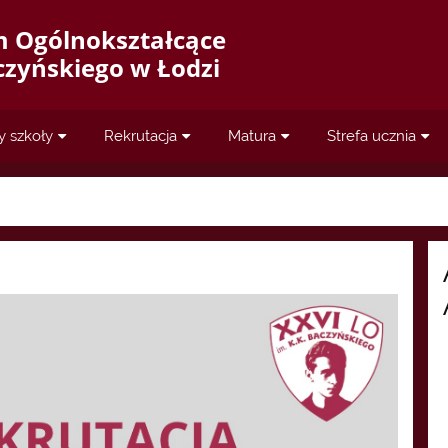
m Ogólnokształcące
aczyńskiego w Łodzi
y szkoły
Rekrutacja
Matura
Strefa ucznia