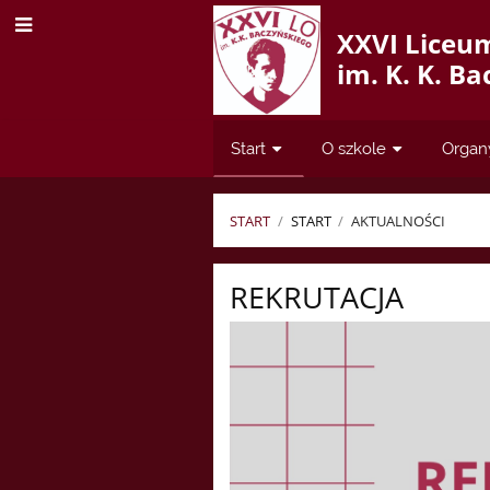
XXVI Liceu
im. K. K. B
Start
O szkole
Organ
START
/
START
/
AKTUALNOŚCI
Aktualności
REKRUTACJA