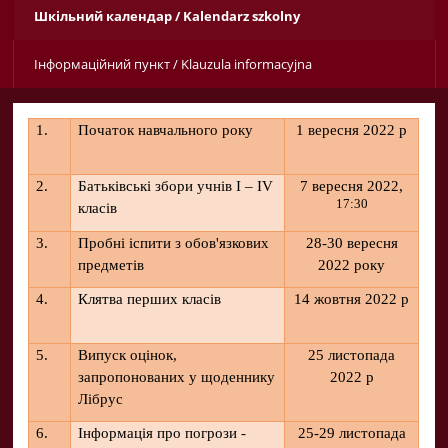
Шкільний календар / Kalendarz szkolny
Інформаційний пункт / Klauzula informacyjna
1.
Початок навчального року
1 вересня 2022 р
2.
Батьківські збори учнів І – ІV
7 вересня 2022,
17:30
класів
3.
Пробні іспити з обов'язкових
28-30 вересня
предметів
2022 року
4.
Клятва перших класів
14 жовтня 2022 р
5.
Випуск оцінок,
25 листопада
запропонованих у щоденнику
2022 р
Лібрус
6.
Інформація про погрози -
25-29 листопада