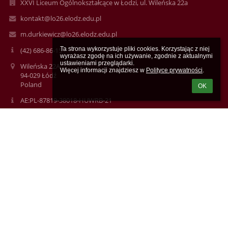
XXVI Liceum Ogólnokształcące w Łodzi, ul. Wileńska 22a
kontakt@lo26.elodz.edu.pl
m.durkiewicz@lo26.elodz.edu.pl
Ta strona wykorzystuje pliki cookies. Korzystając z niej 
(42) 686-86-15
wyrażasz zgodę na ich używanie, zgodnie z aktualnymi 
ustawieniami przeglądarki.

Wileńska 22A
Więcej informacji znajdziesz w 
Polityce prywatności
.
94-029 Łódź
Poland
OK
AE:PL-87819-38018-HUWRB-21
Logowanie
Nazwa użytkownika:
Hasło: