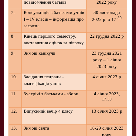
повідомлення батьків
2022 року
7.
Консультація з батьками учнів
30 листопада
30
І – ІV класів – інформація про
2022 р. о 17
загрози
8.
Кінець першого семестру,
22 грудня 2022 р
виставлення оцінок за півроку
9.
Зимові канікули
23 грудня 2021
року – 1 січня
2023 року
10.
Засідання педради –
4 січня 2023 р
класифікація учнів
11.
Зустрічі з батьками - збори
4 січня 2023,
17:30
12.
Випускний вечір 4 класу
13 січня 2023 р
13.
Зимові свята
16-29 січня 2023
року