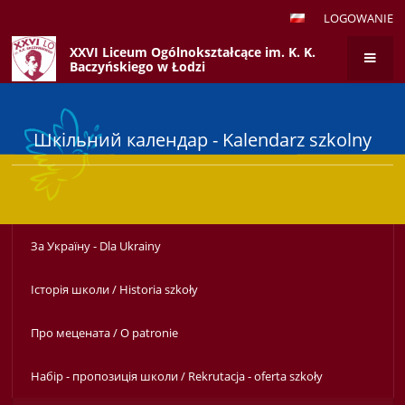
LOGOWANIE
XXVI Liceum Ogólnokształcące im. K. K.
Baczyńskiego w Łodzi
Шкільний календар - Kalendarz szkolny
За Україну - Dla Ukrainy
Історія школи / Historia szkoły
Про мецената / O patronie
Набір - пропозиція школи / Rekrutacja - oferta szkoły