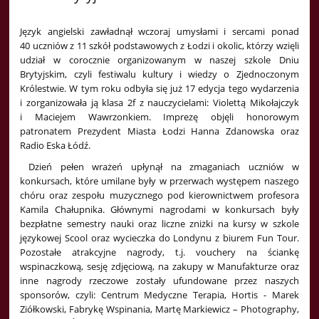
Język angielski zawładnął wczoraj umysłami i sercami ponad
40 uczniów z 11 szkół podstawowych z Łodzi i okolic, którzy wzięli
udział w corocznie organizowanym w naszej szkole Dniu
Brytyjskim, czyli festiwalu kultury i wiedzy o Zjednoczonym
Królestwie. W tym roku odbyła się już 17 edycja tego wydarzenia
i zorganizowała ją klasa 2f z nauczycielami: Violettą Mikołajczyk
i Maciejem Wawrzonkiem. Imprezę objęli honorowym
patronatem Prezydent Miasta Łodzi Hanna Zdanowska oraz
Radio Eska Łódź.
Dzień pełen wrażeń upłynął na zmaganiach uczniów w
konkursach, które umilane były w przerwach występem naszego
chóru oraz zespołu muzycznego pod kierownictwem profesora
Kamila Chałupnika. Głównymi nagrodami w konkursach były
bezpłatne semestry nauki oraz liczne zniżki na kursy w szkole
językowej Scool oraz wycieczka do Londynu z biurem Fun Tour.
Pozostałe atrakcyjne nagrody, t.j. vouchery na ściankę
wspinaczkową, sesję zdjęciową, na zakupy w Manufakturze oraz
inne nagrody rzeczowe zostały ufundowane przez naszych
sponsorów, czyli: Centrum Medyczne Terapia, Hortis - Marek
Ziółkowski, Fabrykę Wspinania, Martę Markiewicz – Photography,