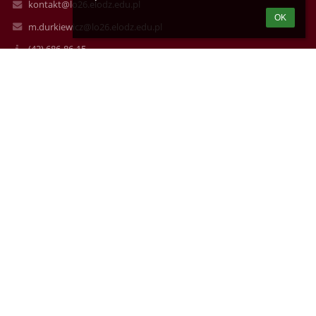
kontakt@lo26.elodz.edu.pl
OK
m.durkiewicz@lo26.elodz.edu.pl
(42) 686-86-15
Wileńska 22A
94-029 Łódź
Poland
AE:PL-87819-38018-HUWRB-21
Logowanie
Nazwa użytkownika:
Hasło:
Zapomniałem loginu lub hasła