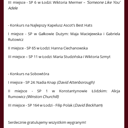
III miejsce - SP 6 w Łodzi: Wiktoria Mermer –
‘Someone Like You’
Adele
- Konkurs na Najlepszy Kapelusz Ascot’s Best Hats
I miejsce - SP w Gałkowie Dużym: Maja Maciejewska i Gabriela
Rutowicz
II miejsce - SP 65 w Łodzi: Hanna Ciechanowska
III miejsce – SP 11 w Łodzi: Maria Studzińska i Wiktoria Szmyt
- Konkurs na Sobowtóra
I miejsce - SP 24: Nadia Knap
(David Attenborough)
II miejsce - SP 1 w Konstantynowie Łódzkim: Alicja
Rumowicz
(Winston Churchill)
III miejsce - SP 164 w Łodzi - Filip Polak (
David Beckham
)
Serdecznie gratulujemy wszystkim wygranym!