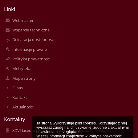
Linki
Webmaster
Wsparcie techniczne
Deklaracja dostępności
Informacje prawne
Polityka prywatności
Metryczka
Mapa strony
O nas
Kontakt
Aktualności
Kontakty
Ta strona wykorzystuje pliki cookies. Korzystając z niej 
wyrażasz zgodę na ich używanie, zgodnie z aktualnymi 
XXVI Liceum Ogólnokształcące w Łodzi, ul. Wileńska 22a
ustawieniami przeglądarki.

Więcej informacji znajdziesz w 
Polityce prywatności
.